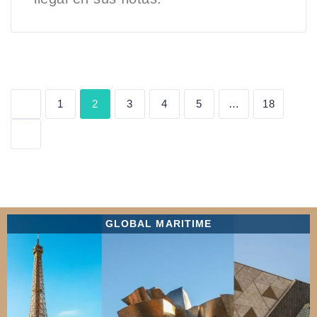
2
…
1
3
4
5
18
GLOBAL MARITIME