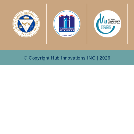
© Copyright Hub Innovations INC | 2026