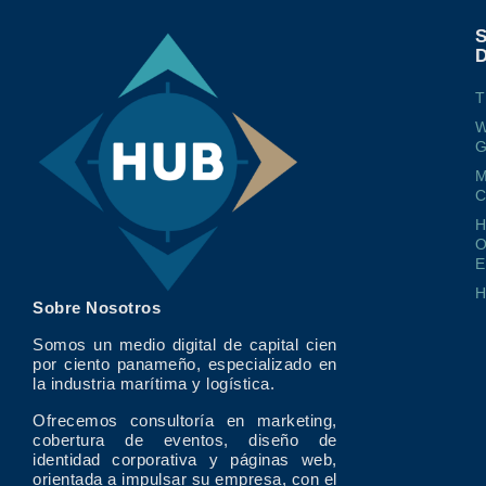
T
W
G
M
O
E
Sobre Nosotros
Somos un medio digital de capital cien
por ciento panameño, especializado en
la industria marítima y logística.
Ofrecemos consultoría en marketing,
cobertura de eventos, diseño de
identidad corporativa y páginas web,
orientada a impulsar su empresa, con el