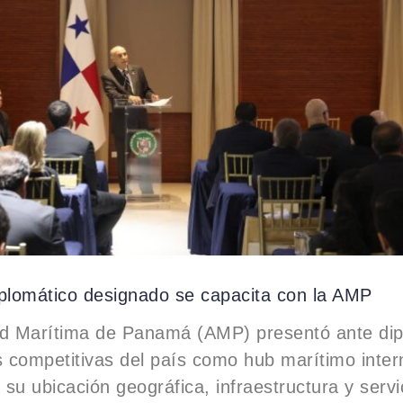
iplomático designado se capacita con la AMP
ad Marítima de Panamá (AMP) presentó ante dip
s competitivas del país como hub marítimo inter
su ubicación geográfica, infraestructura y servi