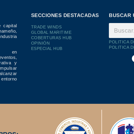
SECCIONES DESTACADAS
BUSCAR 
 capital
TRADE WINDS
ameño,
GLOBAL MARITIME
dustria
COBERTURAS HUB
POLITICA 
OPINIÓN
POLITICA 
ESPECIAL HUB
ría en
eventos,
rativa y
impulsar
alcanzar
 entorno