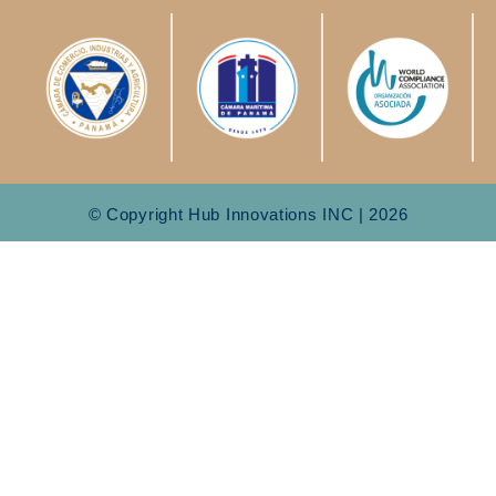
© Copyright Hub Innovations INC | 2026