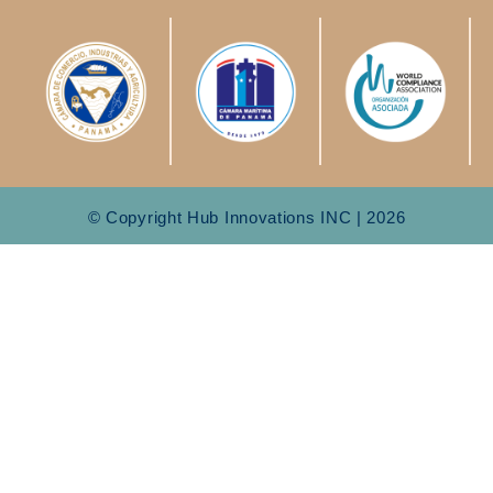
© Copyright Hub Innovations INC | 2026