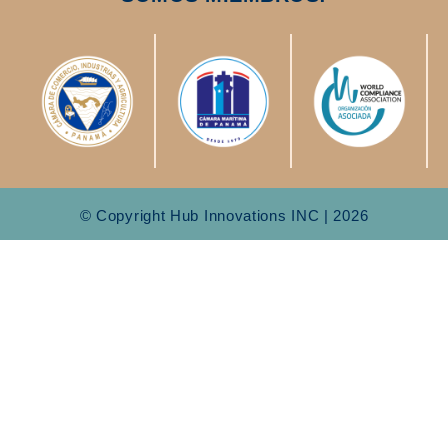
© Copyright Hub Innovations INC | 2026