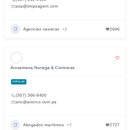
asa@shipsagent.com
Agencias navieras
+2
2646
Arosemena Noriega & Contreras
POPULAR
(507) 366-8400
anc@anorco.com.pa
Abogados marítimos
+2
2727