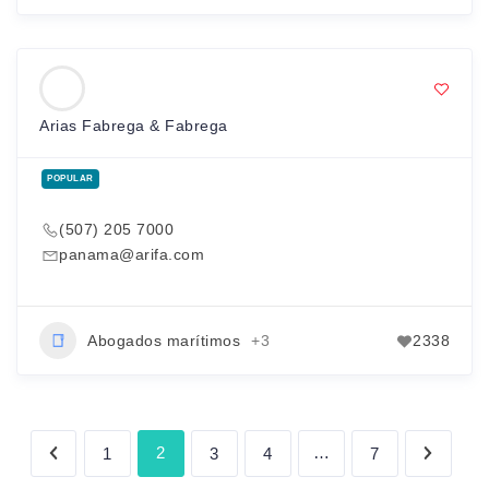
Arias Fabrega & Fabrega
POPULAR
(507) 205 7000
panama@arifa.com
Abogados marítimos
+3
2338
2
…
1
3
4
7