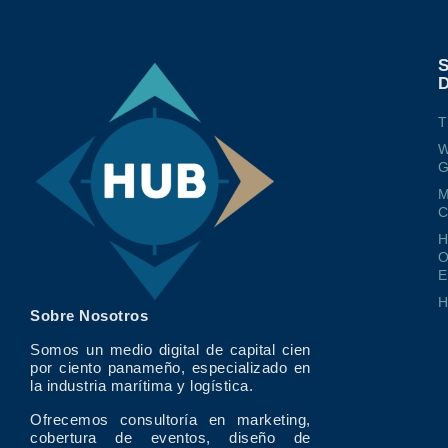
T
W
G
M
O
E
Sobre Nosotros
Somos un medio digital de capital cien
por ciento panameño, especializado en
la industria marítima y logística.
Ofrecemos consultoría en marketing,
cobertura de eventos, diseño de