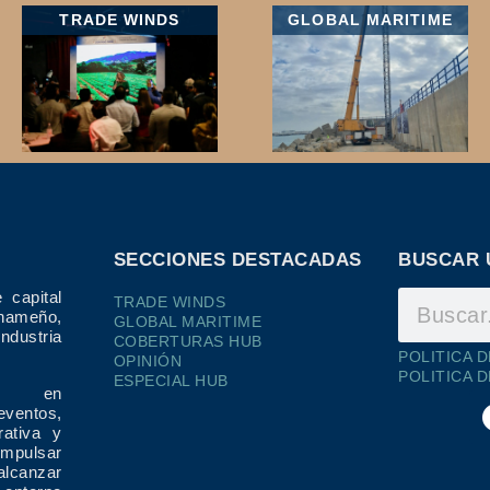
TRADE WINDS
GLOBAL MARITIME
SECCIONES DESTACADAS
BUSCAR 
 capital
TRADE WINDS
ameño,
GLOBAL MARITIME
dustria
COBERTURAS HUB
POLITICA 
OPINIÓN
POLITICA 
ESPECIAL HUB
ría en
eventos,
rativa y
impulsar
alcanzar