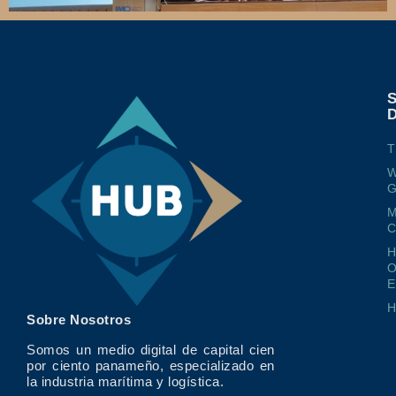
T
W
G
M
O
E
Sobre Nosotros
Somos un medio digital de capital cien
por ciento panameño, especializado en
la industria marítima y logística.