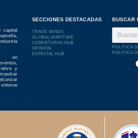
SECCIONES DESTACADAS
BUSCAR 
 capital
TRADE WINDS
ameño,
GLOBAL MARITIME
dustria
COBERTURAS HUB
POLITICA 
OPINIÓN
POLITICA 
ESPECIAL HUB
ría en
eventos,
rativa y
impulsar
alcanzar
 entorno