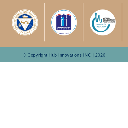
© Copyright Hub Innovations INC | 2026