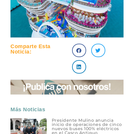
Comparte Esta
Noticia:
Más Noticias
Presidente Mulino anuncia
inicio de operaciones de cinco
nuevos buses 100% eléctricos
en el Casco Antiguo