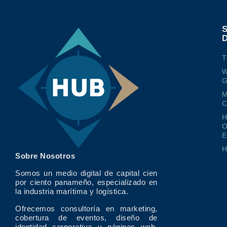
T
W
G
M
O
E
Sobre Nosotros
Somos un medio digital de capital cien
por ciento panameño, especializado en
la industria marítima y logística.
Ofrecemos consultoría en marketing,
cobertura de eventos, diseño de
identidad corporativa y páginas web,