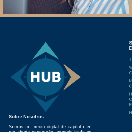
T
W
G
M
O
E
Sobre Nosotros
Somos un medio digital de capital cien
por ciento panameño, especializado en