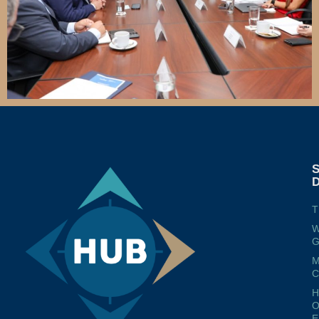
T
W
G
M
O
E