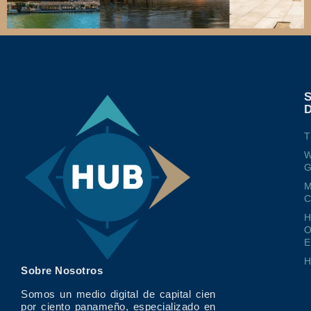
T
W
G
M
O
E
Sobre Nosotros
Somos un medio digital de capital cien
por ciento panameño, especializado en