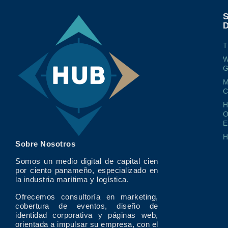
T
W
G
M
O
E
Sobre Nosotros
Somos un medio digital de capital cien
por ciento panameño, especializado en
la industria marítima y logística.
Ofrecemos consultoría en marketing,
cobertura de eventos, diseño de
identidad corporativa y páginas web,
orientada a impulsar su empresa, con el