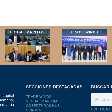
GLOBAL MARITIME
TRADE WINDS
SECCIONES DESTACADAS
BUSCAR 
 capital
TRADE WINDS
ameño,
GLOBAL MARITIME
dustria
COBERTURAS HUB
POLITICA 
OPINIÓN