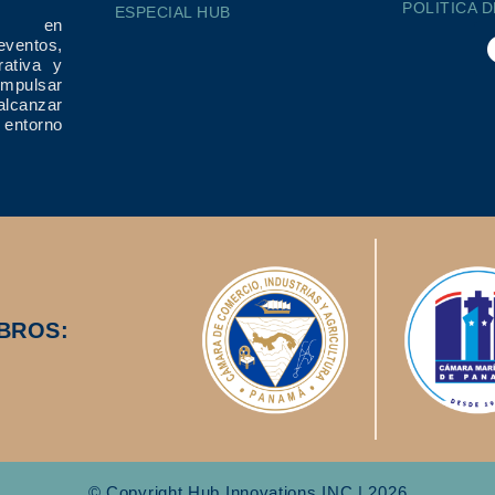
POLITICA 
ESPECIAL HUB
ría en
eventos,
rativa y
impulsar
alcanzar
 entorno
BROS:
© Copyright Hub Innovations INC | 2026