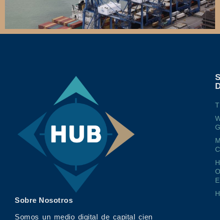
T
W
G
M
O
E
Sobre Nosotros
Somos un medio digital de capital cien