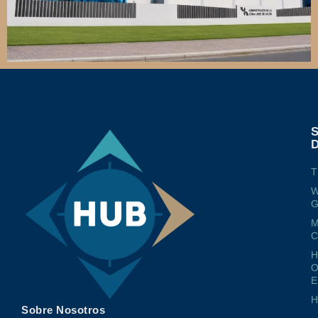
T
W
G
M
O
E
Sobre Nosotros