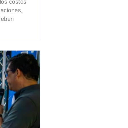
los costos
naciones,
 deben