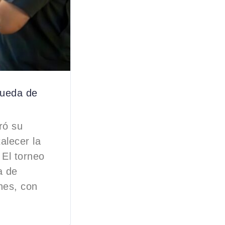
rueda de
ró su
alecer la
 El torneo
a de
nes, con