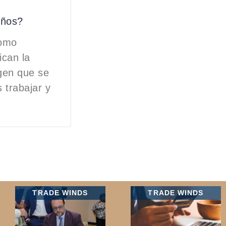
eños?
como
ican la
igen que se
 trabajar y
TRADE WINDS
TRADE WINDS