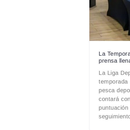
La Tempora
prensa llen
La Liga De
temporada 2
pesca depor
contará con
puntuación 
seguimiento