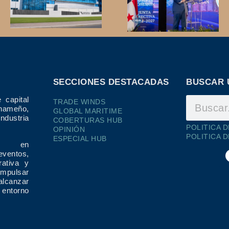
SECCIONES DESTACADAS
BUSCAR 
 capital
TRADE WINDS
ameño,
GLOBAL MARITIME
dustria
COBERTURAS HUB
POLITICA 
OPINIÓN
POLITICA 
ESPECIAL HUB
ría en
eventos,
rativa y
impulsar
alcanzar
 entorno