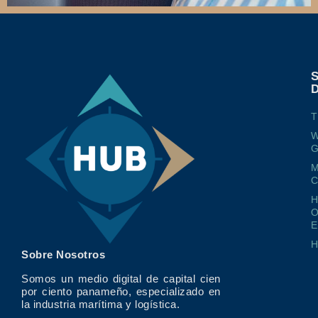
T
W
G
M
O
E
Sobre Nosotros
Somos un medio digital de capital cien
por ciento panameño, especializado en
la industria marítima y logística.