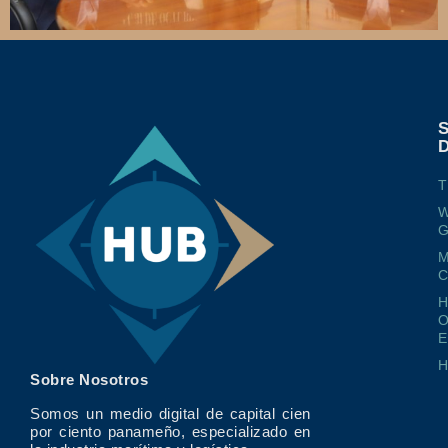
T
W
G
M
O
E
Sobre Nosotros
Somos un medio digital de capital cien
por ciento panameño, especializado en