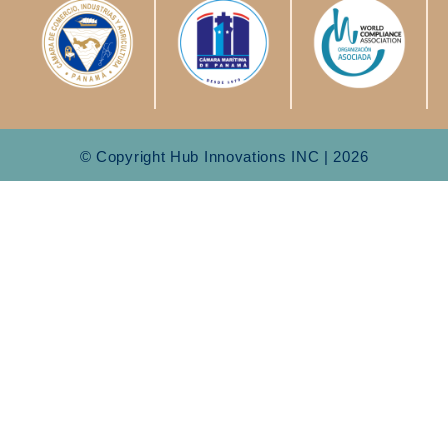
© Copyright Hub Innovations INC | 2026