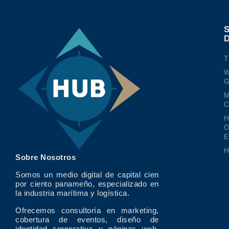
T
W
G
M
O
E
Sobre Nosotros
Somos un medio digital de capital cien
por ciento panameño, especializado en
la industria marítima y logística.
Ofrecemos consultoría en marketing,
cobertura de eventos, diseño de
identidad corporativa y páginas web,