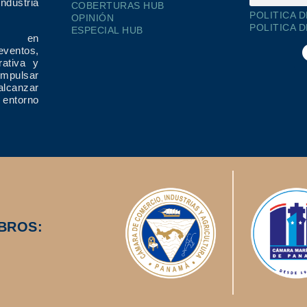
dustria
COBERTURAS HUB
POLITICA 
OPINIÓN
POLITICA 
ESPECIAL HUB
ría en
eventos,
rativa y
impulsar
alcanzar
 entorno
BROS: