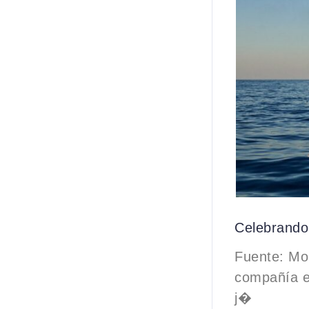
Celebrando
Fuente: Mon
compañía e
j�