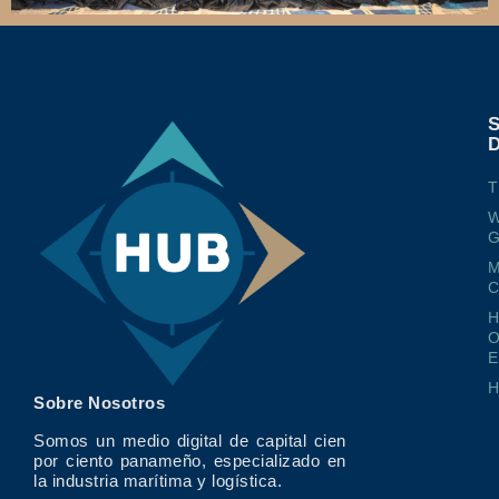
T
W
G
M
O
E
Sobre Nosotros
Somos un medio digital de capital cien
por ciento panameño, especializado en
la industria marítima y logística.