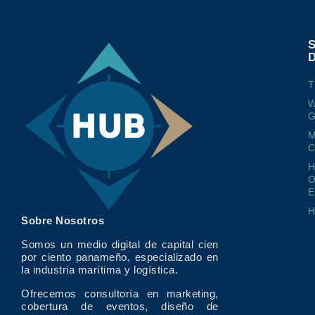
T
W
G
M
O
E
Sobre Nosotros
Somos un medio digital de capital cien
por ciento panameño, especializado en
la industria marítima y logística.
Ofrecemos consultoría en marketing,
cobertura de eventos, diseño de