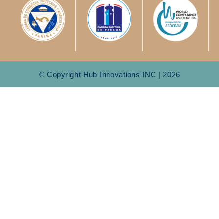
© Copyright Hub Innovations INC | 2026