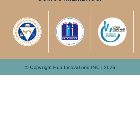
© Copyright Hub Innovations INC | 2026