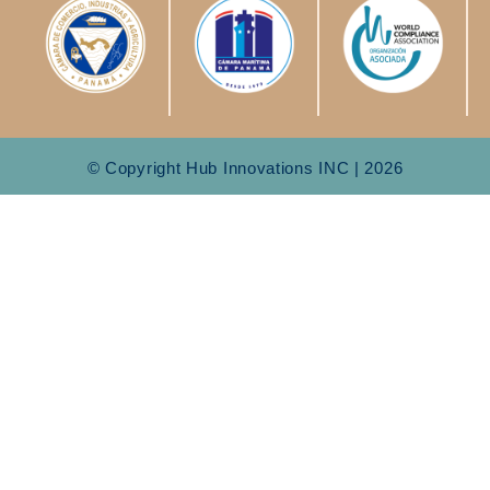
© Copyright Hub Innovations INC | 2026