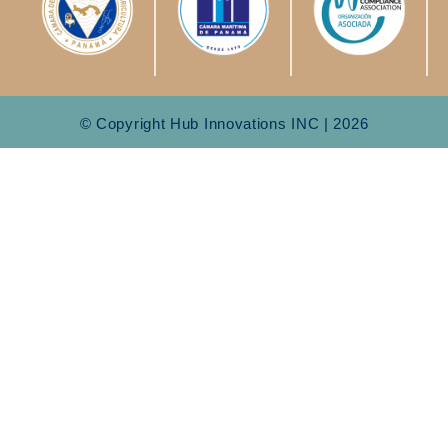
© Copyright Hub Innovations INC | 2026