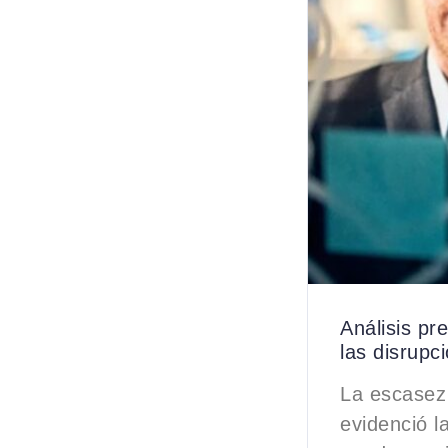
Análisis pr
las disrupc
La escasez 
evidenció l