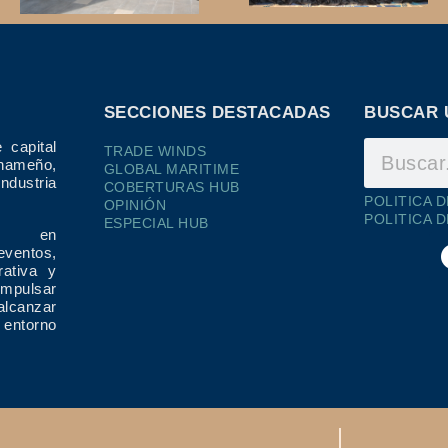
SECCIONES DESTACADAS
BUSCAR 
 capital
TRADE WINDS
ameño,
GLOBAL MARITIME
dustria
COBERTURAS HUB
POLITICA 
OPINIÓN
POLITICA 
ESPECIAL HUB
ría en
eventos,
rativa y
impulsar
alcanzar
 entorno