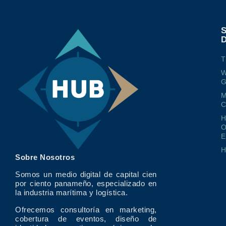
T
W
G
M
O
E
Sobre Nosotros
Somos un medio digital de capital cien
por ciento panameño, especializado en
la industria marítima y logística.
Ofrecemos consultoría en marketing,
cobertura de eventos, diseño de