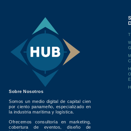
T
W
G
M
O
E
Sobre Nosotros
Somos un medio digital de capital cien
por ciento panameño, especializado en
la industria marítima y logística.
Ofrecemos consultoría en marketing,
cobertura de eventos, diseño de