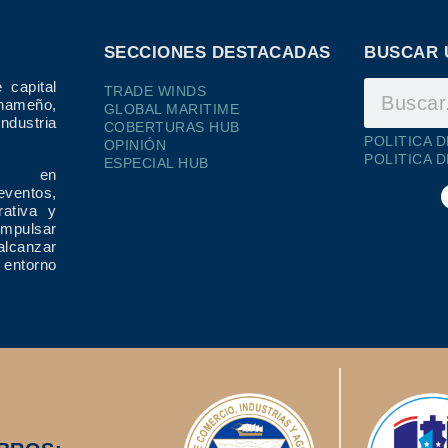
SECCIONES DESTACADAS
BUSCAR 
 capital
TRADE WINDS
ameño,
GLOBAL MARITIME
dustria
COBERTURAS HUB
POLITICA 
OPINIÓN
POLITICA 
ESPECIAL HUB
ría en
eventos,
rativa y
impulsar
alcanzar
 entorno