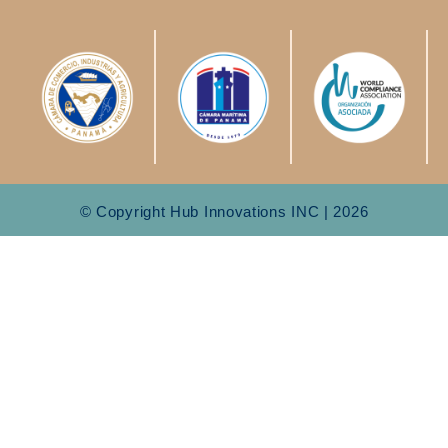
© Copyright Hub Innovations INC | 2026