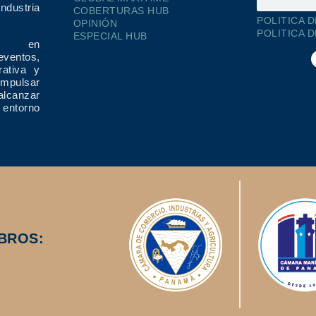
dustria
COBERTURAS HUB
POLITICA 
OPINIÓN
POLITICA 
ESPECIAL HUB
ría en
eventos,
rativa y
impulsar
alcanzar
 entorno
BROS: