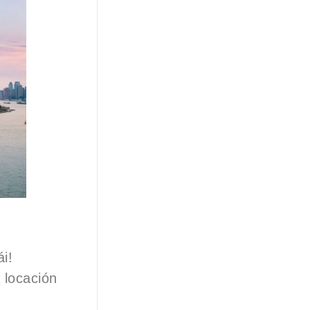
ái!
 locación