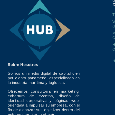
T
W
G
M
O
E
Sobre Nosotros
Somos un medio digital de capital cien
por ciento panameño, especializado en
la industria marítima y logística.
Ofrecemos consultoría en marketing,
cobertura de eventos, diseño de
identidad corporativa y páginas web,
orientada a impulsar su empresa, con el
fin de alcanzar sus objetivos dentro del
entorno marítimo portuario.