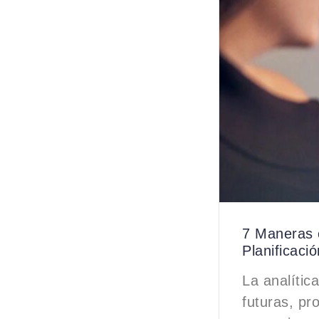
7 Maneras e
Planificaci
La analític
futuras, pr