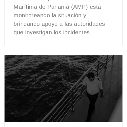
Marítima de Panamá (AMP) está
monitoreando la situación y
brindando apoyo a las autoridades
que investigan los incidentes.