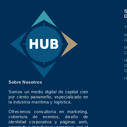
T
W
G
M
O
E
Sobre Nosotros
Somos un medio digital de capital cien
por ciento panameño, especializado en
la industria marítima y logística.
Ofrecemos consultoría en marketing,
cobertura de eventos, diseño de
identidad corporativa y páginas web,
orientada a impulsar su empresa, con el