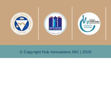
© Copyright Hub Innovations INC | 2026