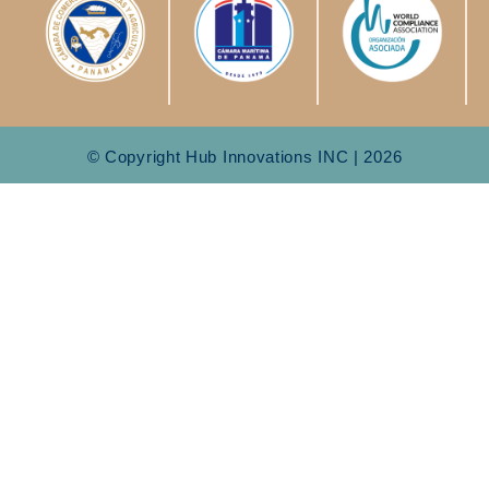
© Copyright Hub Innovations INC | 2026