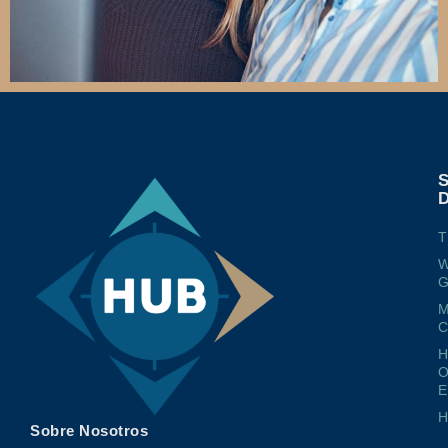
T
W
G
M
O
E
Sobre Nosotros