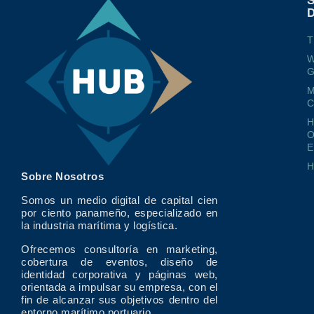
T
W
G
M
O
E
Sobre Nosotros
Somos un medio digital de capital cien
por ciento panameño, especializado en
la industria marítima y logística.
Ofrecemos consultoría en marketing,
cobertura de eventos, diseño de
identidad corporativa y páginas web,
orientada a impulsar su empresa, con el
fin de alcanzar sus objetivos dentro del
entorno marítimo portuario.