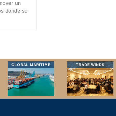
omover un
os donde se
GLOBAL MARITIME
TRADE WINDS