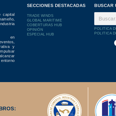
SECCIONES DESTACADAS
BUSCAR 
 capital
TRADE WINDS
ameño,
GLOBAL MARITIME
dustria
COBERTURAS HUB
POLITICA 
OPINIÓN
POLITICA 
ESPECIAL HUB
ría en
eventos,
rativa y
impulsar
alcanzar
 entorno
BROS: