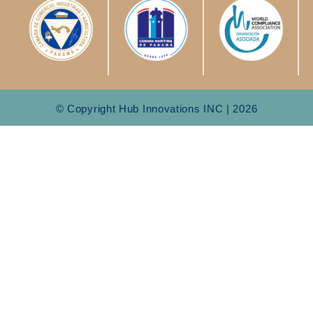
© Copyright Hub Innovations INC | 2026