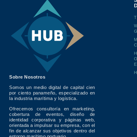
T
W
G
M
O
E
Sobre Nosotros
Somos un medio digital de capital cien
por ciento panameño, especializado en
la industria marítima y logística.
Ofrecemos consultoría en marketing,
cobertura de eventos, diseño de
identidad corporativa y páginas web,
orientada a impulsar su empresa, con el
fin de alcanzar sus objetivos dentro del
entorno marítimo portuario.