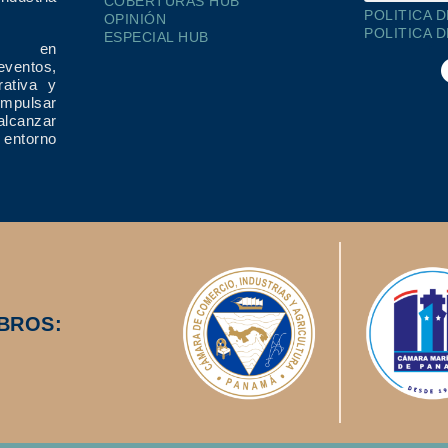
COBERTURAS HUB
POLITICA 
OPINIÓN
POLITICA 
ESPECIAL HUB
ría en
eventos,
rativa y
impulsar
alcanzar
 entorno
BROS: