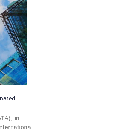
inated
TA), in
nternationa