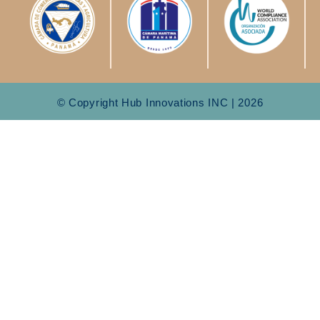
© Copyright Hub Innovations INC | 2026